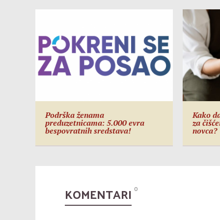
Podrška ženama
Kako da
preduzetnicama: 5.000 evra
za čišć
bespovratnih sredstava!
novca?
KOMENTARI
0