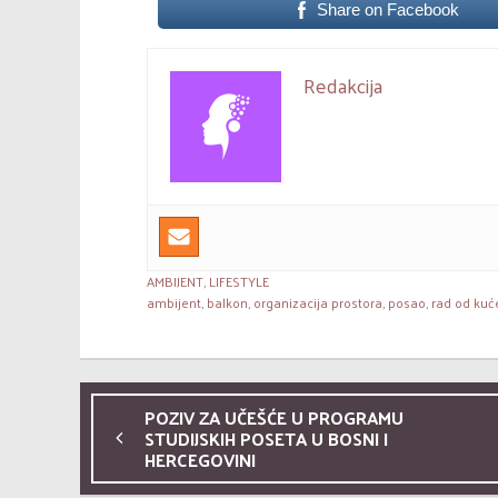
Share on Facebook
Redakcija
AMBIJENT
,
LIFESTYLE
ambijent
,
balkon
,
organizacija prostora
,
posao
,
rad od kuć
POZIV ZA UČEŠĆE U PROGRAMU
STUDIJSKIH POSETA U BOSNI I
HERCEGOVINI