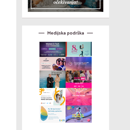
očekivanja!
Medijska podrška