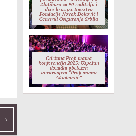
Zlatiboru za 90 roditelja i
dece kroz partnerstvo
Fondacije Novak Đoković i
Generali Osiguranja Srbija
Održana Profi mama
konferencija 2025: Uspešan
događaj obeležen
lansiranjem “Profi mama
Akademije”