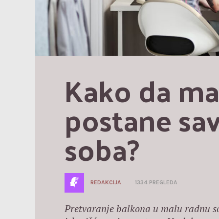
Kako da mal
postane sav
soba?
REDAKCIJA
1334 PREGLEDA
Pretvaranje balkona u malu radnu so