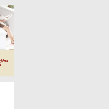
gična
u