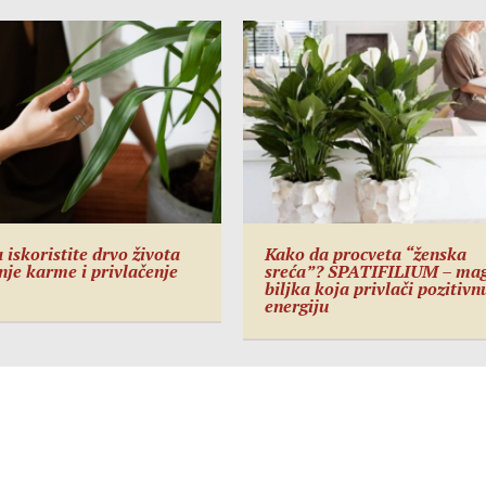
 iskoristite drvo života
Kako da procveta “ženska
enje karme i privlačenje
sreća”? SPATIFILIUM – ma
biljka koja privlači pozitivn
energiju