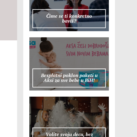
Čime se ti konkretno
baviš?
Besplatni poklon paketi u
Aksi za sve bebe u BiH!
Volite svoju decu, bez