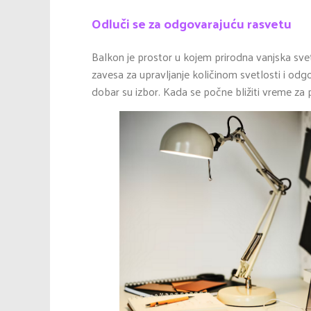
Odluči se za odgovarajuću rasvetu
Balkon je prostor u kojem prirodna vanjska sve
zavesa za upravljanje količinom svetlosti i od
dobar su izbor. Kada se počne bližiti vreme za 