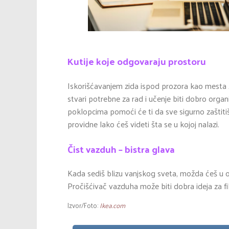
Kutije koje odgovaraju prostoru
Iskorišćavanjem zida ispod prozora kao mesta
stvari potrebne za rad i učenje biti dobro orga
poklopcima pomoći će ti da sve sigurno zaštitiš
providne lako ćeš videti šta se u kojoj nalazi.
Čist vazduh – bistra glava
Kada sediš blizu vanjskog sveta, možda ćeš u ob
Pročišćivač vazduha može biti dobra ideja za fil
Izvor/Foto:
Ikea.com