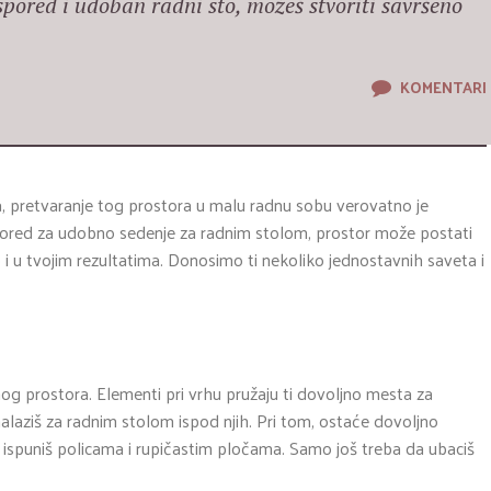
spored i udoban radni sto, možeš stvoriti savršeno
KOMENTARI
a, pretvaranje tog prostora u malu radnu sobu verovatno je
pored za udobno sedenje za radnim stolom, prostor može postati
vo i u tvojim rezultatima. Donosimo ti nekoliko jednostavnih saveta i
dnog prostora. Elementi pri vrhu pružaju ti dovoljno mesta za
nalaziš za radnim stolom ispod njih. Pri tom, ostaće dovoljno
ispuniš policama i rupičastim pločama. Samo još treba da ubaciš