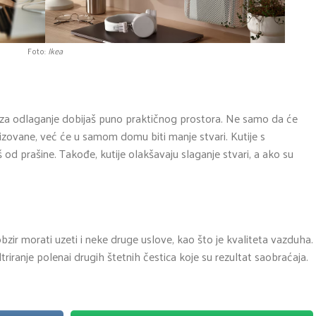
Foto:
Ikea
 za odlaganje dobijaš puno praktičnog prostora. Ne samo da će
nizovane, već će u samom domu biti manje stvari. Kutije s
 od prašine. Takođe, kutije olakšavaju slaganje stvari, a ako su
zir morati uzeti i neke druge uslove, kao što je kvaliteta vazduha.
triranje polenai drugih štetnih čestica koje su rezultat saobraćaja.