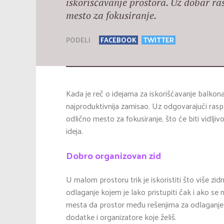
iskorišćavanje prostora. Uz dobar ra
mesto za fokusiranje.
PODELI
FACEBOOK
TWITTER
Kada je reč o idejama za iskorišćavanje balkon
najproduktivnija zamisao. Uz odgovarajući ras
odlično mesto za fokusiranje, što će biti vidlji
ideja.
Dobro organizovan zid
U malom prostoru trik je iskoristiti što više zi
odlaganje kojem je lako pristupiti čak i ako se 
mesta da prostor među rešenjima za odlaganje 
dodatke i organizatore koje želiš.