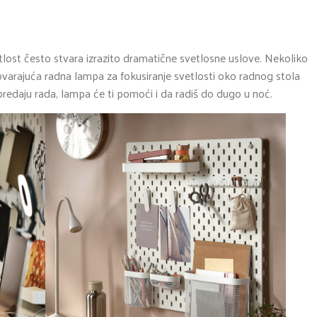
tlost često stvara izrazito dramatične svetlosne uslove. Nekoliko
govarajuća radna lampa za fokusiranje svetlosti oko radnog stola
predaju rada, lampa će ti pomoći i da radiš do dugo u noć.