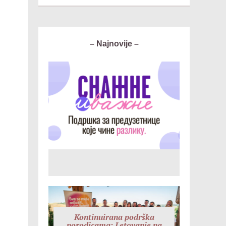
– Najnovije –
Kontinuirana podrška
porodicama: Letovanje na