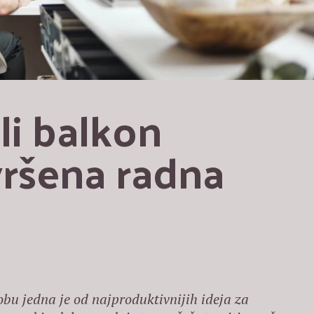
i balkon 
ršena radna 
bu jedna je od najproduktivnijih ideja za