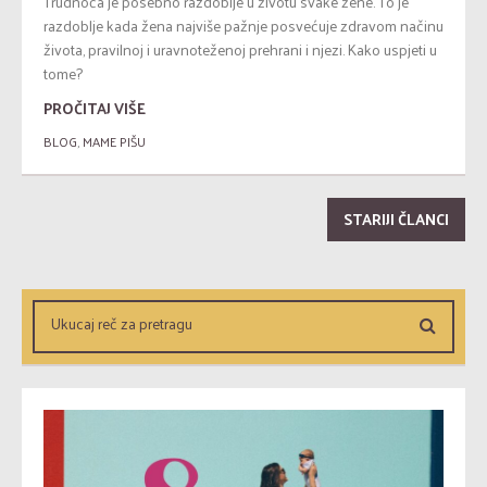
Trudnoća je posebno razdoblje u životu svake žene. To je
razdoblje kada žena najviše pažnje posvećuje zdravom načinu
života, pravilnoj i uravnoteženoj prehrani i njezi. Kako uspjeti u
tome?
PROČITAJ VIŠE
BLOG
,
MAME PIŠU
STARIJI ČLANCI