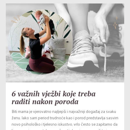
6 važnih vježbi koje treba
raditi nakon poroda
Biti mama je vjerovatno najljepši i najvažniji događaj za svaku
ženu. Iako sam period trudnoće kao i porod predstavlja sasvim
novo psihološko i tjelesno iskustvo, vrlo često se zapitamo da