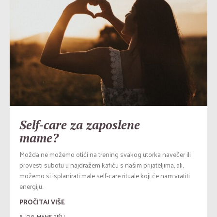
Self-care za zaposlene
mame?
Možda ne možemo otići na trening svakog utorka navečer ili
provesti subotu u najdražem kafiću s našim prijateljima, ali,
možemo si isplanirati male self-care rituale koji će nam vratiti
energiju.
PROČITAJ VIŠE
BLOG
,
MAME PIŠU