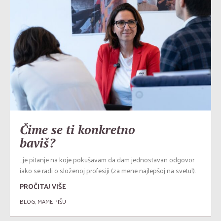
Čime se ti konkretno
baviš?
…je pitanje na koje pokušavam da dam jednostavan odgovor
iako se radi o složenoj profesiji (za mene najlepšoj na svetu!).
PROČITAJ VIŠE
BLOG
,
MAME PIŠU