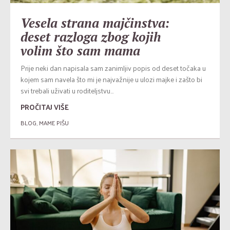
Vesela strana majčinstva:
deset razloga zbog kojih
volim što sam mama
Prije neki dan napisala sam zanimljiv popis od deset točaka u
kojem sam navela što mi je najvažnije u ulozi majke i zašto bi
svi trebali uživati u roditeljstvu...
PROČITAJ VIŠE
BLOG
,
MAME PIŠU