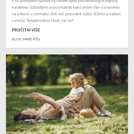
li su promjene nastale na našem tijelu privremenog ili trajnog
karaktera. Uzbudljivo je posmatrati kako jedan dan osvanemo
sa bebom u stomaku, dok već popodne, bebu držimo u našem
naručju. Nevjerovatna stvar, zar ne?
PROČITAJ VIŠE
BLOG
,
MAME PIŠU