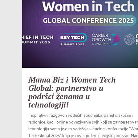
Mama Biz i Women Tech
Global: partnerstvo u
podršci ženama u
tehnologiji!
Inspirativni razgovori vodećih stručnjaka, panel diskusije i
radionice, kao i online povezivanje svih koji su zainteresova
tehnologiju samo je deo sadržaja virtuelne konferencije "W
Tech Global 2025" koju je i ove godine medijski podržao Ma