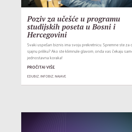
Poziv za učešće u programu
studijskih poseta u Bosni i
Hercegovini
Svaki uspešan biznis ima svoju prekretnicu. Spremne ste za 
sjajnu priliku? Ako ste klimnule glavom, onda vas čekaju sa
jednostavna koraka!
PROČITAJ VIŠE
EDUBIZ
,
INFOBIZ
,
NAJAVE