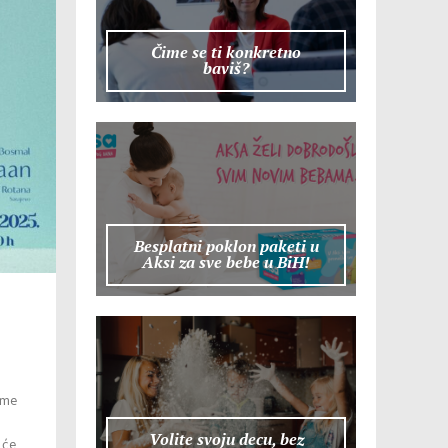
Čime se ti konkretno
baviš?
Besplatni poklon paketi u
Aksi za sve bebe u BiH!
tome
Volite svoju decu, bez
 će