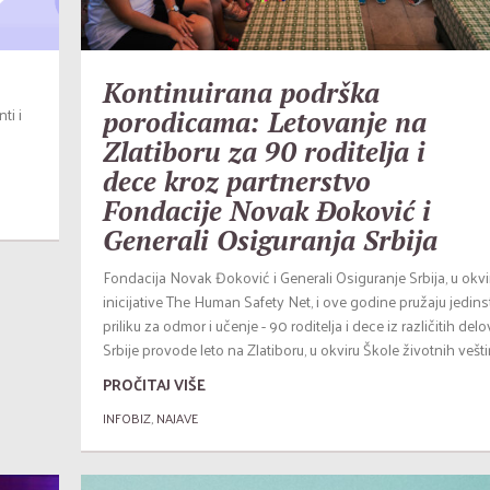
Kontinuirana podrška
ti i
porodicama: Letovanje na
Zlatiboru za 90 roditelja i
dece kroz partnerstvo
Fondacije Novak Đoković i
Generali Osiguranja Srbija
Fondacija Novak Đoković i Generali Osiguranje Srbija, u okvi
inicijative The Human Safety Net, i ove godine pružaju jedin
priliku za odmor i učenje - 90 roditelja i dece iz različitih del
Srbije provode leto na Zlatiboru, u okviru Škole životnih vešti
PROČITAJ VIŠE
INFOBIZ
,
NAJAVE