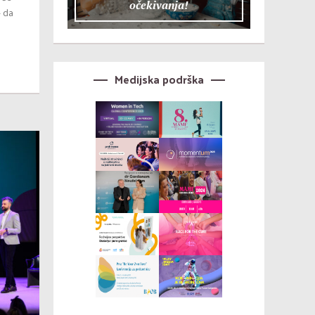
očekivanja!
– da
Medijska podrška