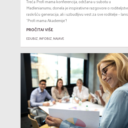
Treća Profi mama konferencija, održana u subotu u
Madlenianumu, donela je inspirativne razgovore o roditeljstv
raskršću generacija, ali i uzbudljivu vest za sve roditelje – lans
"Profi mama Akademije"!
PROČITAJ VIŠE
EDUBIZ
,
INFOBIZ
,
NAJAVE