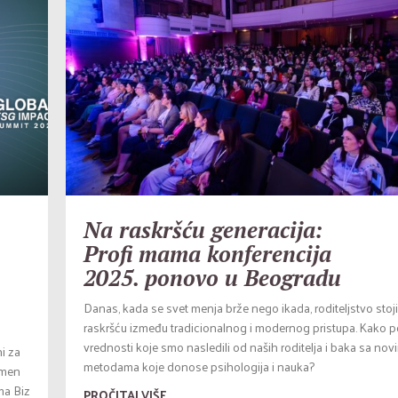
Na raskršću generacija:
Profi mama konferencija
2025. ponovo u Beogradu
Danas, kada se svet menja brže nego ikada, roditeljstvo stoj
raskršću između tradicionalnog i modernog pristupa. Kako po
vrednosti koje smo nasledili od naših roditelja i baka sa nov
ni za
metodama koje donose psihologija i nauka?
omen
ma Biz
PROČITAJ VIŠE