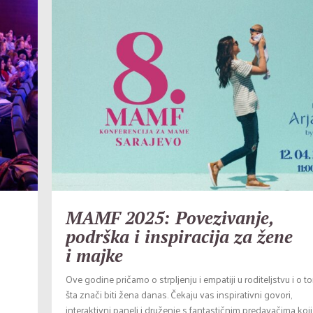
MAMF 2025: Povezivanje,
podrška i inspiracija za žene
i majke
Ove godine pričamo o strpljenju i empatiji u roditeljstvu i o 
šta znači biti žena danas. Čekaju vas inspirativni govori,
interaktivni paneli i druženje s fantastičnim predavačima koji