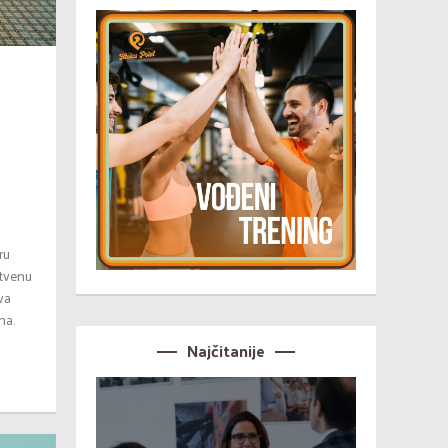
ru
stvenu
ova
na.
Najčitanije