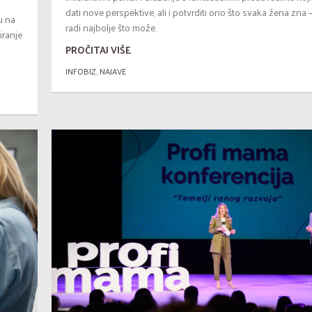
dati nove perspektive, ali i potvrditi ono što svaka žena zna 
u na
radi najbolje što može.
iranje
PROČITAJ VIŠE
INFOBIZ
,
NAJAVE