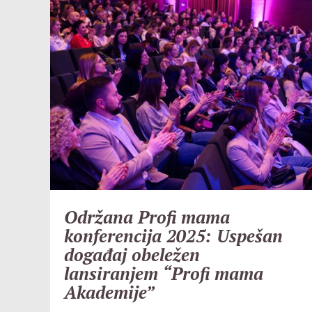
Održana Profi mama
konferencija 2025: Uspešan
događaj obeležen
lansiranjem “Profi mama
Akademije”