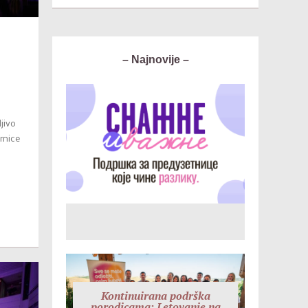
– Najnovije –
ljivo
rnice
Kontinuirana podrška
porodicama: Letovanje na