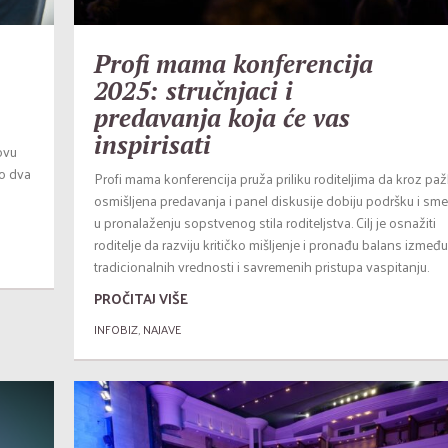
Profi mama konferencija
2025: stručnjaci i
predavanja koja će vas
inspirisati
ovu
mo dva
Profi mama konferencija pruža priliku roditeljima da kroz paž
osmišljena predavanja i panel diskusije dobiju podršku i sme
u pronalaženju sopstvenog stila roditeljstva. Cilj je osnažiti
roditelje da razviju kritičko mišljenje i pronađu balans između
tradicionalnih vrednosti i savremenih pristupa vaspitanju.
PROČITAJ VIŠE
INFOBIZ
,
NAJAVE