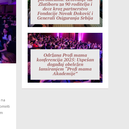
Zlatiboru za 90 roditelja i
dece kroz partnerstvo
Fondacije Novak Đoković i
Generali Osiguranja Srbija
Održana Profi mama
konferencija 2025: Uspešan
događaj obeležen
lansiranjem “Profi mama
Akademije”
i na
miriti
im