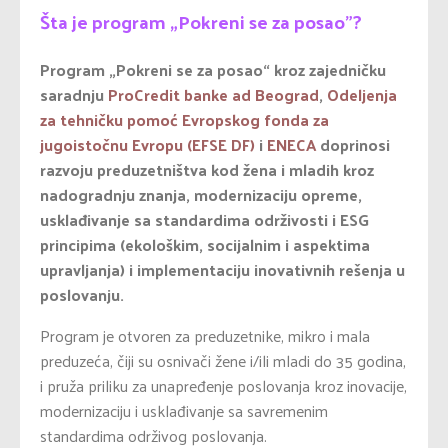
Šta je program „Pokreni se za posao”?
Program „Pokreni se za posao“ kroz zajedničku
saradnju
ProCredit banke ad Beograd
,
Odeljenja
za tehničku pomoć Evropskog fonda za
jugoistočnu Evropu (EFSE DF)
i
ENECA
doprinosi
razvoju preduzetništva kod žena i mladih kroz
nadogradnju znanja, modernizaciju opreme,
usklađivanje sa standardima održivosti i ESG
principima (ekološkim, socijalnim i aspektima
upravljanja) i implementaciju inovativnih rešenja u
poslovanju.
Program je otvoren za preduzetnike, mikro i mala
preduzeća, čiji su osnivači žene i/ili mladi do 35 godina,
i pruža priliku za unapređenje poslovanja kroz inovacije,
modernizaciju i usklađivanje sa savremenim
standardima održivog poslovanja.