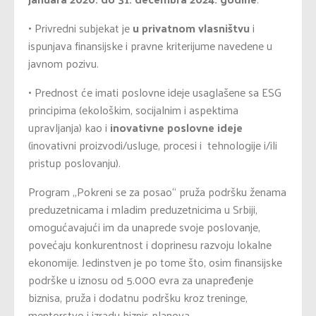
•
Privredni subjekat je
u privatnom vlasništvu
i
ispunjava finansijske i pravne kriterijume navedene u
javnom pozivu.
•
Prednost će imati poslovne ideje usaglašene sa ESG
principima (ekološkim, socijalnim i aspektima
upravljanja) kao i
inovativne poslovne ideje
(inovativni proizvodi/usluge, procesi i tehnologije i/ili
pristup poslovanju).
Program „Pokreni se za posao“ pruža podršku ženama
preduzetnicama i mladim preduzetnicima u Srbiji,
omogućavajući im da unaprede svoje poslovanje,
povećaju konkurentnost i doprinesu razvoju lokalne
ekonomije. Jedinstven je po tome što, osim finansijske
podrške u iznosu od 5.000 evra za unapređenje
biznisa, pruža i dodatnu podršku kroz treninge,
mentorstvo i izradu biznis planova.