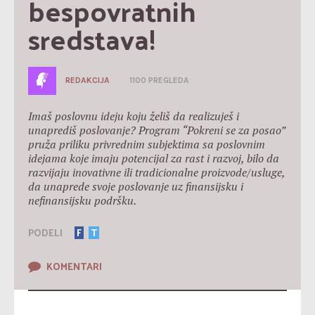
bespovratnih 
sredstava!
REDAKCIJA
1100 PREGLEDA
Imaš poslovnu ideju koju želiš da realizuješ i
unaprediš poslovanje? Program “Pokreni se za posao”
pruža priliku privrednim subjektima sa poslovnim
idejama koje imaju potencijal za rast i razvoj, bilo da
razvijaju inovativne ili tradicionalne proizvode/usluge,
da unaprede svoje poslovanje uz finansijsku i
nefinansijsku podršku.
PODELI
F
T
KOMENTARI