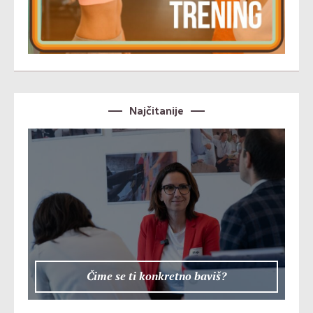
Najčitanije
Čime se ti konkretno baviš?