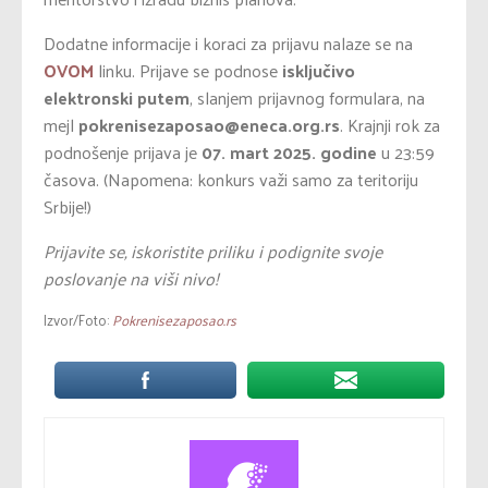
Dodatne informacije i koraci za prijavu nalaze se na
OVOM
linku. Prijave se podnose
isključivo
elektronski putem
, slanjem prijavnog formulara, na
mejl
pokrenisezaposao@eneca.org.rs
. Krajnji rok za
podnošenje prijava je
07. mart 2025. godine
u 23:59
časova. (Napomena: konkurs važi samo za teritoriju
Srbije!)
Prijavite se, iskoristite priliku i podignite svoje
poslovanje na viši nivo!
Izvor/Foto:
Pokrenisezaposao.rs