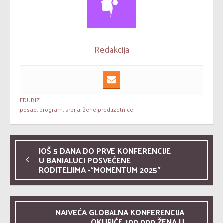
Redakcija
EDUBIZ
posao
,
program
,
srbija
,
žene preduzetnice
JOŠ 5 DANA DO PRVE KONFERENCIJE
U BANJALUCI POSVEĆENE
RODITELJIMA -“MOMENTUM 2025”
NAJVEĆA GLOBALNA KONFERENCIJA
OKUPIĆE 100.000 ŽENA U