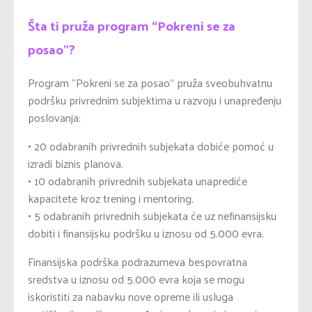
Šta ti pruža program “Pokreni se za
posao”?
Program “Pokreni se za posao” pruža sveobuhvatnu
podršku privrednim subjektima u razvoju i unapređenju
poslovanja:
•
20 odabranih privrednih subjekata dobiće pomoć u
izradi biznis planova.
•
10 odabranih privrednih subjekata unaprediće
kapacitete kroz trening i mentoring.
•
5 odabranih privrednih subjekata će uz nefinansijsku
dobiti i finansijsku podršku u iznosu od 5.000 evra.
Finansijska podrška podrazumeva bespovratna
sredstva u iznosu od 5.000 evra koja se mogu
iskoristiti za nabavku nove opreme ili usluga