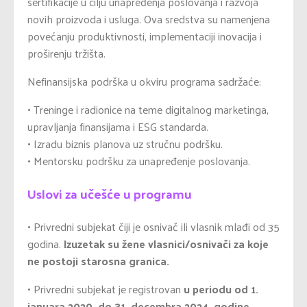
sertifikacije u cilju unapređenja poslovanja i razvoja
novih proizvoda i usluga. Ova sredstva su namenjena
povećanju produktivnosti, implementaciji inovacija i
proširenju tržišta.
Nefinansijska podrška u okviru programa sadržaće:
•
Treninge i radionice na teme digitalnog marketinga,
upravljanja finansijama i ESG standarda.
•
Izradu biznis planova uz stručnu podršku.
•
Mentorsku podršku za unapređenje poslovanja.
Uslovi za učešće u programu
•
Privredni subjekat čiji je osnivač ili vlasnik mlađi od 35
godina.
Izuzetak su žene vlasnici/osnivači za koje
ne postoji starosna granica.
•
Privredni subjekat je registrovan
u periodu od 1.
januara 2020. do 31. decembra 2024. godine
.