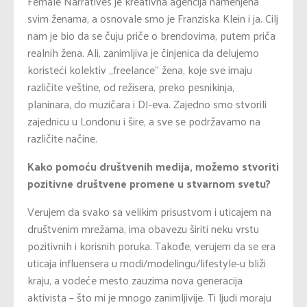
Female Narratives je kreativna agencija namenjena
svim ženama, a osnovale smo je Franziska Klein i ja. Cilj
nam je bio da se čuju priče o brendovima, putem priča
realnih žena. Ali, zanimljiva je činjenica da delujemo
koristeći kolektiv „freelance“ žena, koje sve imaju
različite veštine, od režisera, preko pesnikinja,
planinara, do muzičara i DJ-eva. Zajedno smo stvorili
zajednicu u Londonu i šire, a sve se podržavamo na
različite načine.
Kako pomoću društvenih medija, možemo stvoriti
pozitivne društvene promene u stvarnom svetu?
Verujem da svako sa velikim prisustvom i uticajem na
društvenim mrežama, ima obavezu širiti neku vrstu
pozitivnih i korisnih poruka. Takođe, verujem da se era
uticaja influensera u modi/modelingu/lifestyle-u bliži
kraju, a vodeće mesto zauzima nova generacija
aktivista – što mi je mnogo zanimljivije. Ti ljudi moraju