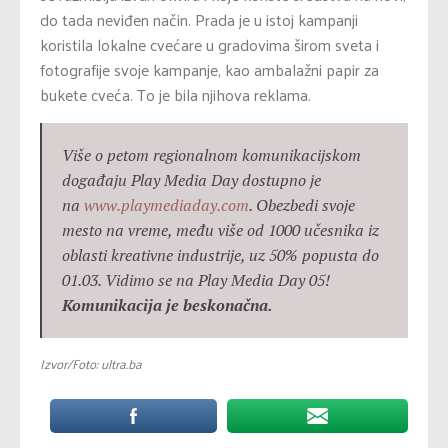
do tada neviđen način. Prada je u istoj kampanji
koristila lokalne cvećare u gradovima širom sveta i
fotografije svoje kampanje, kao ambalažni papir za
bukete cveća. To je bila njihova reklama.
Više o petom regionalnom komunikacijskom
događaju Play Media Day dostupno je
na
www.playmediaday.com
. Obezbedi svoje
mesto na vreme, među više od 1000 učesnika iz
oblasti kreativne industrije, uz 50% popusta do
01.03. Vidimo se na Play Media Day 05!
Komunikacija je beskonačna.
Izvor/Foto:
ultra.ba