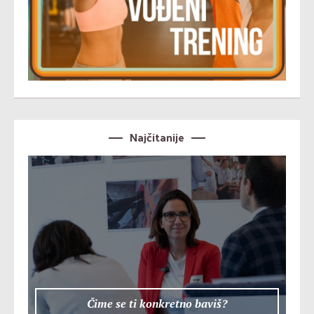
Najčitanije
Čime se ti konkretno baviš?