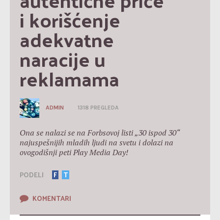
i korišćenje 
adekvatne 
naracije u 
reklamama
ADMIN
1318 PREGLEDA
Ona se nalazi se na Forbsovoj listi „30 ispod 30“
najuspešnijih mladih ljudi na svetu i dolazi na
ovogodišnji peti Play Media Day!
PODELI
F
T
KOMENTARI