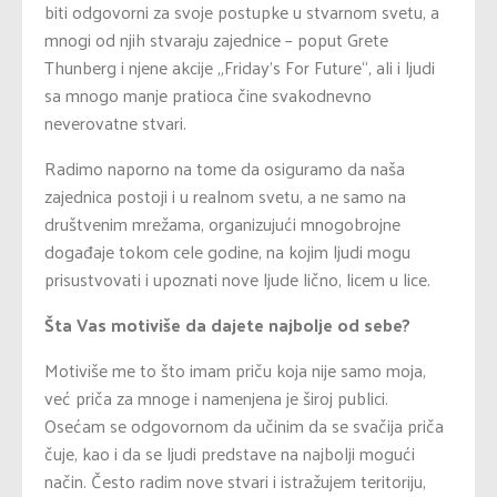
biti odgovorni za svoje postupke u stvarnom svetu, a
mnogi od njih stvaraju zajednice – poput Grete
Thunberg i njene akcije „Friday’s For Future“, ali i ljudi
sa mnogo manje pratioca čine svakodnevno
neverovatne stvari.
Radimo naporno na tome da osiguramo da naša
zajednica postoji i u realnom svetu, a ne samo na
društvenim mrežama, organizujući mnogobrojne
događaje tokom cele godine, na kojim ljudi mogu
prisustvovati i upoznati nove ljude lično, licem u lice.
Šta Vas motiviše da dajete najbolje od sebe?
Motiviše me to što imam priču koja nije samo moja,
već priča za mnoge i namenjena je široj publici.
Osećam se odgovornom da učinim da se svačija priča
čuje, kao i da se ljudi predstave na najbolji mogući
način. Često radim nove stvari i istražujem teritoriju,