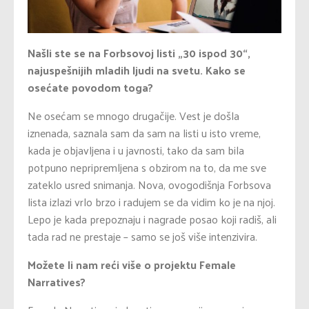
Našli ste se na Forbsovoj listi „30 ispod 30“,
najuspešnijih mladih ljudi na svetu. Kako se
osećate povodom toga?
Ne osećam se mnogo drugačije. Vest je došla
iznenada, saznala sam da sam na listi u isto vreme,
kada je objavljena i u javnosti, tako da sam bila
potpuno nepripremljena s obzirom na to, da me sve
zateklo usred snimanja. Nova, ovogodišnja Forbsova
lista izlazi vrlo brzo i radujem se da vidim ko je na njoj.
Lepo je kada prepoznaju i nagrade posao koji radiš, ali
tada rad ne prestaje – samo se još više intenzivira.
Možete li nam reći više o projektu Female
Narratives?