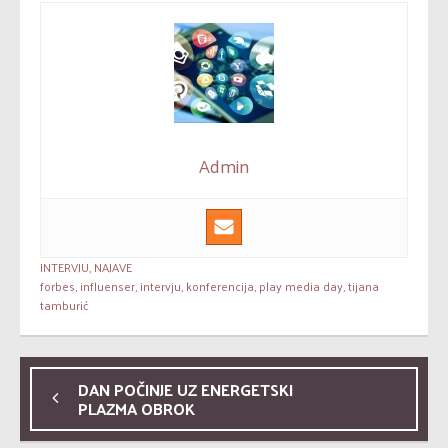
Admin
INTERVJU
,
NAJAVE
forbes
,
influenser
,
intervju
,
konferencija
,
play media day
,
tijana
tamburić
DAN POČINJE UZ ENERGETSKI
PLAZMA OBROK