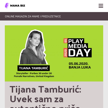
ONLINE MAGAZIN ZA MAME I PREDUZETNICE
Tijana Tamburić: 
Uvek sam za 
autentične priče 