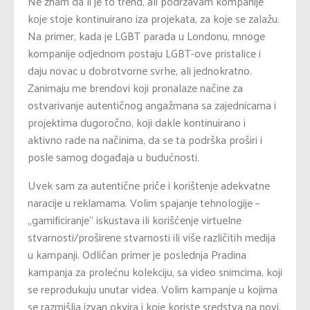
Ne znam da li je to trend, ali podržavam kompanije
koje stoje kontinuirano iza projekata, za koje se zalažu.
Na primer, kada je LGBT parada u Londonu, mnoge
kompanije odjednom postaju LGBT-ove pristalice i
daju novac u dobrotvorne svrhe, ali jednokratno.
Zanimaju me brendovi koji pronalaze načine za
ostvarivanje autentičnog angažmana sa zajednicama i
projektima dugoročno, koji dakle kontinuirano i
aktivno rade na načinima, da se ta podrška proširi i
posle samog događaja u budućnosti.
Uvek sam za autentične priče i korištenje adekvatne
naracije u reklamama. Volim spajanje tehnologije –
„gamificiranje“ iskustava ili korišćenje virtuelne
stvarnosti/proširene stvarnosti ili više različitih medija
u kampanji. Odličan primer je poslednja Pradina
kampanja za prolećnu kolekciju, sa video snimcima, koji
se reprodukuju unutar videa. Volim kampanje u kojima
se razmišlja izvan okvira i koje koriste sredstva na novi,