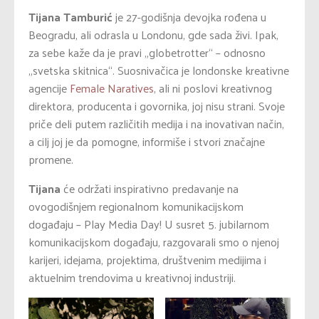
Tijana Tamburić
je 27-godišnja devojka rođena u
Beogradu, ali odrasla u Londonu, gde sada živi. Ipak,
za sebe kaže da je pravi „globetrotter“ – odnosno
„svetska skitnica“. Suosnivačica je londonske kreativne
agencije
Female Naratives
, ali ni poslovi kreativnog
direktora, producenta i govornika, joj nisu strani. Svoje
priče deli putem različitih medija i na inovativan način,
a cilj joj je da pomogne, informiše i stvori značajne
promene.
Tijana
će održati inspirativno predavanje na
ovogodišnjem regionalnom komunikacijskom
događaju – Play Media Day! U susret 5. jubilarnom
komunikacijskom događaju, razgovarali smo o njenoj
karijeri, idejama, projektima, društvenim medijima i
aktuelnim trendovima u kreativnoj industriji.