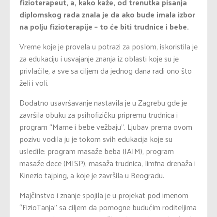
fizioterapeut, a, kako kaže, od trenutka pisanja
diplomskog rada znala je da ako bude imala izbor
na polju fizioterapije – to će biti trudnice i bebe.
Vreme koje je provela u potrazi za poslom, iskoristila je
za edukaciju i usvajanje znanja iz oblasti koje su je
privlačile, a sve sa ciljem da jednog dana radi ono što
želi i voli.
Dodatno usavršavanje nastavila je u Zagrebu gde je
završila obuku za psihofizičku pripremu trudnica i
program “Mame i bebe vežbaju”. Ljubav prema ovom
pozivu vodila ju je tokom svih edukacija koje su
usledile: program masaže beba (IAIM), program
masaže dece (MISP), masaža trudnica, limfna drenaža i
Kinezio tajping, a koje je završila u Beogradu.
Majčinstvo i znanje spojila je u projekat pod imenom
“FizioTanja” sa ciljem da pomogne budućim roditeljima