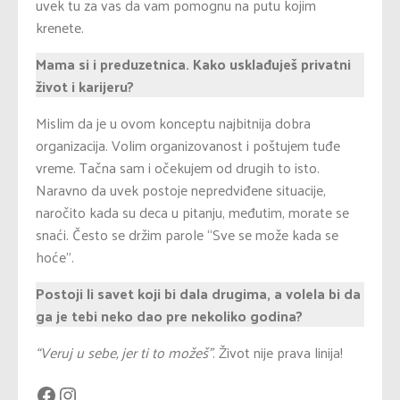
uvek tu za vas da vam pomognu na putu kojim
krenete.
Mama si i preduzetnica. Kako usklađuješ privatni
život i karijeru?
Mislim da je u ovom konceptu najbitnija dobra
organizacija. Volim organizovanost i poštujem tuđe
vreme. Tačna sam i očekujem od drugih to isto.
Naravno da uvek postoje nepredviđene situacije,
naročito kada su deca u pitanju, međutim, morate se
snaći. Često se držim parole “Sve se može kada se
hoće”.
Postoji li savet koji bi dala drugima, a volela bi da
ga je tebi neko dao pre nekoliko godina?
“Veruj u sebe, jer ti to možeš”
. Život nije prava linija!
Facebook
Instagram