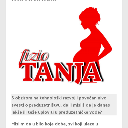
S obzirom na tehnološki razvoj i povećan nivo
svesti o preduzetništvu, da li misliš da je danas
lakše ili teže uploviti u preduzetničke vode?
Mislim da u bilo koje doba, svi koji ulaze u