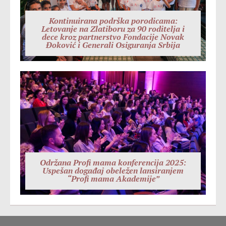
Kontinuirana podrška porodicama:
Letovanje na Zlatiboru za 90 roditelja i
dece kroz partnerstvo Fondacije Novak
Đoković i Generali Osiguranja Srbija
Održana Profi mama konferencija 2025:
Uspešan događaj obeležen lansiranjem
“Profi mama Akademije”