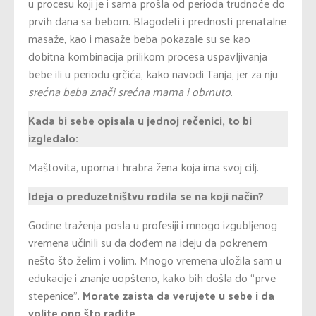
u procesu koji je i sama prošla od perioda trudnoće do
prvih dana sa bebom. Blagodeti i prednosti prenatalne
masaže, kao i masaže beba pokazale su se kao
dobitna kombinacija prilikom procesa uspavljivanja
bebe ili u periodu grčića, kako navodi Tanja, jer za nju
srećna beba znači srećna mama i obrnuto
.
Kada bi sebe opisala u jednoj rečenici, to bi
izgledalo:
Maštovita, uporna i hrabra žena koja ima svoj cilj.
Ideja o preduzetništvu rodila se na koji način?
Godine traženja posla u profesiji i mnogo izgubljenog
vremena učinili su da dođem na ideju da pokrenem
nešto što želim i volim. Mnogo vremena uložila sam u
edukacije i znanje uopšteno, kako bih došla do “prve
stepenice”.
Morate zaista da verujete u sebe i da
volite ono što radite.