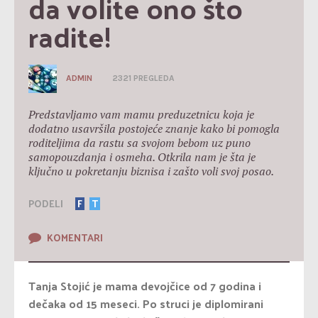
da volite ono što 
radite!
ADMIN
2321 PREGLEDA
Predstavljamo vam mamu preduzetnicu koja je
dodatno usavršila postojeće znanje kako bi pomogla
roditeljima da rastu sa svojom bebom uz puno
samopouzdanja i osmeha. Otkrila nam je šta je
ključno u pokretanju biznisa i zašto voli svoj posao.
PODELI
F
T
KOMENTARI
Tanja Stojić je mama devojčice od 7 godina i
dečaka od 15 meseci. Po struci je diplomirani