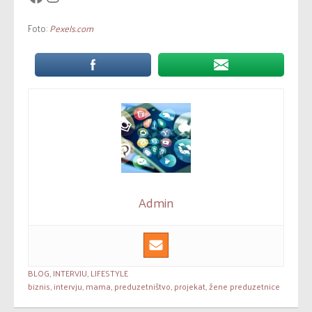
Foto:
Pexels.com
Admin
BLOG
,
INTERVJU
,
LIFESTYLE
biznis
,
intervju
,
mama
,
preduzetništvo
,
projekat
,
žene preduzetnice