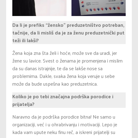
Da li je prefiks “žensko” preduzetništvo potreban,
tačnije, da li misliš da je za ženu preduzetnički put
teži ili lakši?
Žena koja zna šta želi i hoće, može sve da uradi, jer
žene su lavice. Svest o ženama je promenjena i mislim
da su danas istrajnije, te da se lakše nose sa
problemima. Dakle, svaka žena koja veruje u sebe
može da bude uspešna kao preduzetnica.
Koliko je po tebi značajna podrška porodice i
prijatelja?
Naravno da je podrška porodice bitna! Ne samo u
organizaciji, već i u ohrabrivanju i motivaciji. Lepo je
kada vam upute neku finu reč, a iskreni prijatelji su