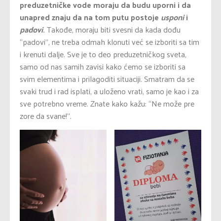
preduzetničke vode moraju da budu uporni i da
unapred znaju da na tom putu postoje
usponi
i
padovi
.
Takođe, moraju biti svesni da kada dođu
“padovi”, ne treba odmah klonuti već se izboriti sa tim
i krenuti dalje. Sve je to deo preduzetničkog sveta,
samo od nas samih zavisi kako ćemo se izboriti sa
svim elementima i prilagoditi situaciji. Smatram da se
svaki trud i rad isplati, a uloženo vrati, samo je kao i za
sve potrebno vreme. Znate kako kažu: “Ne može pre
zore da svane!”.