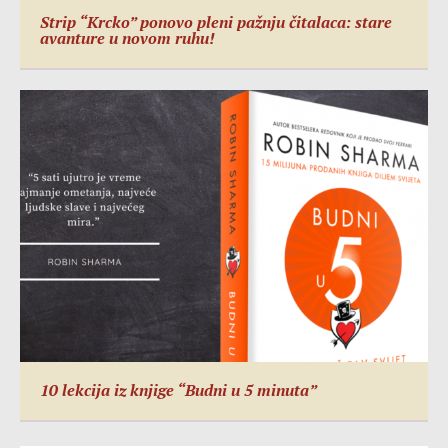
Strip “Krcko” ponovo pleni pažnju čitalaca: stare
avanture u novom ruhu!
10 lekcija iz knjige “Budni u 5 minuta”