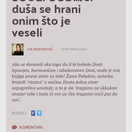
duša se hrani 
onim što je 
veseli
IVA ĐUDUROVIĆ
1726 PREGLEDA
Ako se dovumiš oko toga da li bi trebalo živeti
ispunjen, harmoničan i izbalansiran život, onda je ova
knjiga prava stvar za tebe! Žana Poliakov, autorka
brojnih "riznica" o načinu života jednu stvar
nepogrešivo savetuje, a to je da "tragamo za skladom
unutar sebe i tada će sve za čim tragamo naći put do
nas".
PODELI
F
T
KOMENTARI