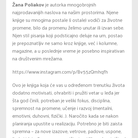
Žana Poliakov
je autorka mnogobrojnih
najprodavanijih naslova na našim prostorima. Njene
knjige su mnogima postale (i ostale) vodiči za životne
promene, bilo da promenu želimo unutar ili izvan sebe.
Njen stil pisanja koji podsticajno deluje na um, postao
je prepoznatljiv ne samo kroz knjige, već i kolumne,
magazine, a u poslednje vreme je posebno inspirativan
na društvenim mrežama.
https://www.instagram.com/p/Bv55zQmhqfh
Ovo je knjiga koja će vas u određenom trenutku života
dodatno motivisati, ohrabriti i pružiti vetar u leđa jer
šta god činili, potreban je veliki fokus, disciplina,
spremnost na promene, učenje i razvoj (mentalni,
emotivni, duhovni, fizički…). Naročito kada se nakon
planiranja upustite u realizaciju. Potrebno je biti zaista
spremna – za nove izazove, vetrove, padove, uspone,