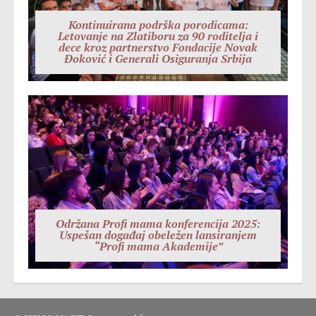
Kontinuirana podrška porodicama:
Letovanje na Zlatiboru za 90 roditelja i
dece kroz partnerstvo Fondacije Novak
Đoković i Generali Osiguranja Srbija
Održana Profi mama konferencija 2025:
Uspešan događaj obeležen lansiranjem
“Profi mama Akademije”