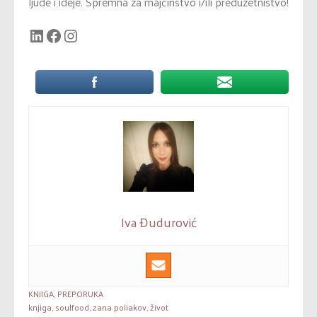
ljude i ideje. Spremna za majčinstvo i/ili preduzetništvo!
LinkedIn
Facebook
Instagram
Iva Đudurović
KNJIGA
,
PREPORUKA
knjiga
,
soulfood
,
zana poliakov
,
život