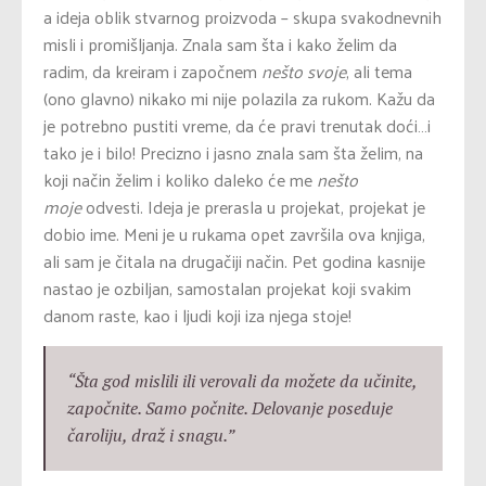
a ideja oblik stvarnog proizvoda – skupa svakodnevnih
misli i promišljanja. Znala sam šta i kako želim da
radim, da kreiram i započnem
nešto svoje
, ali tema
(ono glavno) nikako mi nije polazila za rukom. Kažu da
je potrebno pustiti vreme, da će pravi trenutak doći…i
tako je i bilo! Precizno i jasno znala sam šta želim, na
koji način želim i koliko daleko će me
nešto
moje
odvesti. Ideja je prerasla u projekat, projekat je
dobio ime. Meni je u rukama opet završila ova knjiga,
ali sam je čitala na drugačiji način. Pet godina kasnije
nastao je ozbiljan, samostalan projekat koji svakim
danom raste, kao i ljudi koji iza njega stoje!
“Šta god mislili ili verovali da možete da učinite,
započnite. Samo počnite.
Delovanje poseduje
čaroliju, draž i snagu
.”