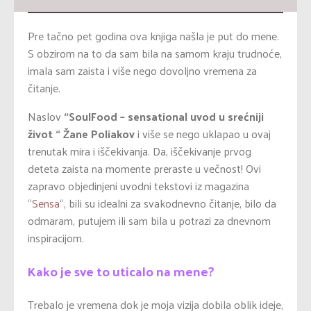
Pre tačno pet godina ova knjiga našla je put do mene.
S obzirom na to da sam bila na samom kraju trudnoće,
imala sam zaista i više nego dovoljno vremena za
čitanje.
Naslov
“SoulFood – sensational uvod u srećniji
život “
Žane Poliakov
i više se nego uklapao u ovaj
trenutak mira i iščekivanja. Da, iščekivanje prvog
deteta zaista na momente preraste u večnost! Ovi
zapravo objedinjeni uvodni tekstovi iz magazina
“
Sensa
“, bili su idealni za svakodnevno čitanje, bilo da
odmaram, putujem ili sam bila u potrazi za dnevnom
inspiracijom.
Kako je sve to uticalo na mene?
Trebalo je vremena dok je moja vizija dobila oblik ideje,