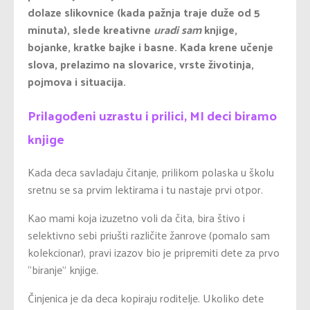
dolaze slikovnice (kada pažnja traje duže od 5
minuta), slede kreativne
uradi sam
knjige,
bojanke, kratke bajke i basne. Kada krene učenje
slova, prelazimo na slovarice, vrste životinja,
pojmova i situacija.
Prilagođeni uzrastu i prilici, MI deci biramo
knjige
Kada deca savladaju čitanje, prilikom polaska u školu
sretnu se sa prvim lektirama i tu nastaje prvi otpor.
Kao mami koja izuzetno voli da čita, bira štivo i
selektivno sebi priušti različite žanrove (pomalo sam
kolekcionar), pravi izazov bio je pripremiti dete za prvo
“biranje” knjige.
Činjenica je da deca kopiraju roditelje. Ukoliko dete