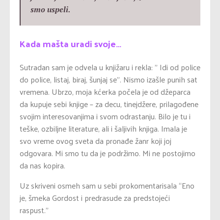
smo uspeli.
Kada mašta uradi svoje…
Sutradan sam je odvela u knjižaru i rekla: ” Idi od police
do police, listaj, biraj, šunjaj se”. Nismo izašle punih sat
vremena. Ubrzo, moja kćerka počela je od džeparca
da kupuje sebi knjige – za decu, tinejdžere, prilagođene
svojim interesovanjima i svom odrastanju. Bilo je tu i
teške, ozbiljne literature, ali i šaljivih knjiga. Imala je
svo vreme ovog sveta da pronađe žanr koji joj
odgovara. Mi smo tu da je podržimo. Mi ne postojimo
da nas kopira.
Uz skriveni osmeh sam u sebi prokomentarisala “Eno
je, šmeka Gordost i predrasude za predstojeći
raspust.”