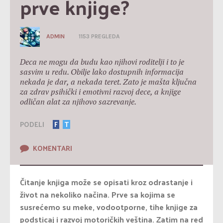
prve knjige?
ADMIN
1153 PREGLEDA
Deca ne mogu da budu kao njihovi roditelji i to je
sasvim u redu. Obilje lako dostupnih informacija
nekada je dar, a nekada teret. Zato je mašta ključna
za zdrav psihički i emotivni razvoj dece, a knjige
odličan alat za njihovo sazrevanje.
PODELI
F
T
KOMENTARI
Čitanje knjiga može se opisati kroz odrastanje i
život na nekoliko načina. Prve sa kojima se
susrećemo su meke, vodootporne, tihe knjige za
podsticaj i razvoj motoričkih veština. Zatim na red