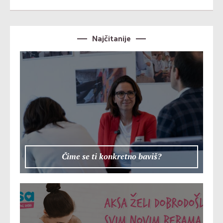
Najčitanije
Čime se ti konkretno baviš?