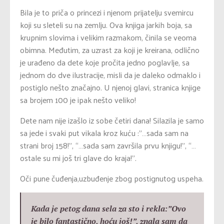
Bila je to priča o princezi i njenom prijatelju svemircu
koji su sleteli su na zemlju. Ova knjiga jarkih boja, sa
krupnim slovima i velikim razmakom, činila se veoma
obimna. Međutim, za uzrast za koji je kreirana, odlično
je urađeno da dete koje pročita jedno poglavlje, sa
jednom do dve ilustracije, misli da je daleko odmaklo i
postiglo nešto značajno. U njenoj glavi, stranica knjige
sa brojem 100 je ipak nešto veliko!
Dete nam nije izašlo iz sobe četiri dana! Silazila je samo
sa jede i svaki put vikala kroz kuću :”…sada sam na
strani broj 158!”, “…sada sam završila prvu knjigu!”, “…
ostale su mi još tri glave do kraja!”.
Oči pune čuđenja,uzbuđenje zbog postignutog uspeha.
Kada je petog dana sela za sto i rekla:”Ovo
je bilo fantastično, hoću još!”, znala sam da