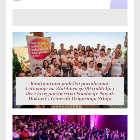
Kontinuirana podrška porodicama:
Letovanje na Zlatiboru za 90 roditelja i
dece kroz partnerstvo Fondacije Novak
Đoković i Generali Osiguranja Srbija