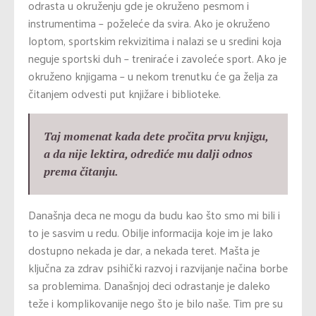
odrasta u okruženju gde je okruženo pesmom i
instrumentima – poželeće da svira. Ako je okruženo
loptom, sportskim rekvizitima i nalazi se u sredini koja
neguje sportski duh – treniraće i zavoleće sport. Ako je
okruženo knjigama – u nekom trenutku će ga želja za
čitanjem odvesti put knjižare i biblioteke.
Taj momenat kada dete pročita prvu knjigu,
a da nije lektira, odrediće mu dalji odnos
prema čitanju.
Današnja deca ne mogu da budu kao što smo mi bili i
to je sasvim u redu. Obilje informacija koje im je lako
dostupno nekada je dar, a nekada teret. Mašta je
ključna za zdrav psihički razvoj i razvijanje načina borbe
sa problemima. Današnjoj deci odrastanje je daleko
teže i komplikovanije nego što je bilo naše. Tim pre su