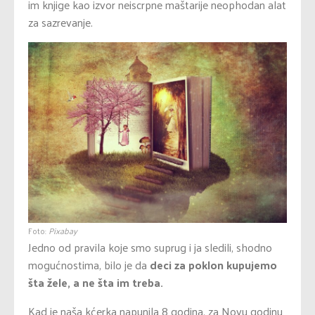
im knjige kao izvor neiscrpne maštarije neophodan alat
za sazrevanje.
Foto:
Pixabay
Jedno od pravila koje smo suprug i ja sledili, shodno
mogućnostima, bilo je da
deci za poklon kupujemo
šta žele, a ne šta im treba.
Kad je naša kćerka napunila 8 godina, za Novu godinu