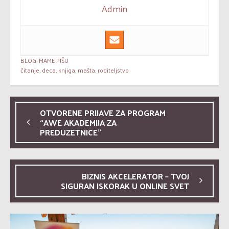
Admin
BLOG
,
MAME PIŠU
čitanje
,
deca
,
knjiga
,
mašta
,
roditeljstvo
OTVORENE PRIJAVE ZA PROGRAM
“AWE AKADEMIJA ZA
PREDUZETNICE”
BIZNIS AKCELERATOR – TVOJ
SIGURAN ISKORAK U ONLINE SVET