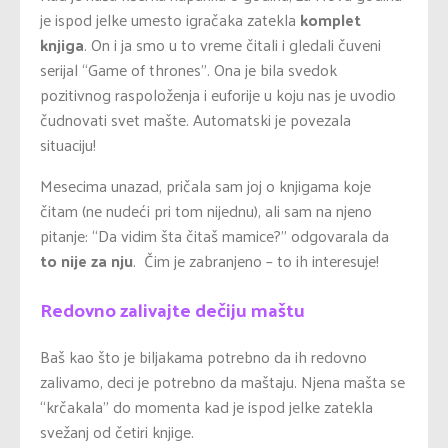
je ispod jelke umesto igračaka zatekla
komplet
knjiga
. On i ja smo u to vreme čitali i gledali čuveni
serijal “Game of thrones”. Ona je bila svedok
pozitivnog raspoloženja i euforije u koju nas je uvodio
čudnovati svet mašte. Automatski je povezala
situaciju!
Mesecima unazad, pričala sam joj o knjigama koje
čitam (ne nudeći pri tom nijednu), ali sam na njeno
pitanje: “Da vidim šta čitaš mamice?” odgovarala da
to nije za nju
. Čim je zabranjeno – to ih interesuje!
Redovno zalivajte dečiju maštu
Baš kao što je biljakama potrebno da ih redovno
zalivamo, deci je potrebno da maštaju. Njena mašta se
“krčakala” do momenta kad je ispod jelke zatekla
svežanj od četiri knjige.