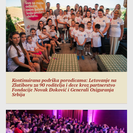
Kontinuirana podrška porodicama: Letovanje na
Zlatiboru za 90 roditelja i dece kroz partnerstvo
Fondacije Novak Đoković i Generali Osiguranja
Srbija