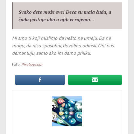
Svako dete može sve! Deca su mala čuda, a
čuda postoje ako u njih verujemo…
Mi smo ti koji mislimo da nešto ne umeju. Da ne
mogu, da nisu sposobni, dovoljno odrasli. Oni nas
demantuju, samo ako im damo priliku.
Foto:
Pixabay.com